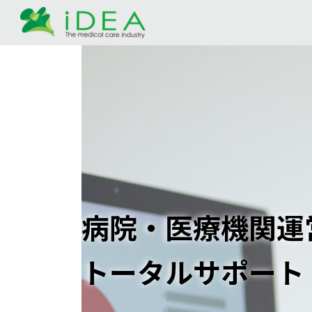
コ
ナ
ン
ビ
テ
ゲ
ン
ー
ツ
シ
へ
ョ
ス
ン
キ
に
ッ
移
プ
動
病院・医療機関運
トータルサポート